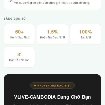
Mọi cược và giao dịch đều được ghi nhận, tra cứu dễ dàng.
BẰNG CON SỐ
60+
1.5%
100%
Kênh Nạp Rút
Hoàn Trả Cao Nhất
Bảo Mật
3'
Rút Tiền Nhanh
💎 KHUYẾN MÃI ĐẶC BIỆT
VLIVE-CAMBODIA Đang Chờ Bạn