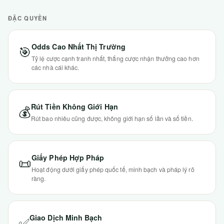
ĐẶC QUYỀN
Odds Cao Nhất Thị Trường
🎯
Tỷ lệ cược cạnh tranh nhất, thắng cược nhận thưởng cao hơn
các nhà cái khác.
Rút Tiền Không Giới Hạn
💰
Rút bao nhiêu cũng được, không giới hạn số lần và số tiền.
Giấy Phép Hợp Pháp
📜
Hoạt động dưới giấy phép quốc tế, minh bạch và pháp lý rõ
ràng.
Giao Dịch Minh Bạch
✅