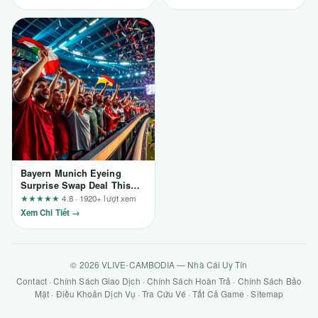
Bayern Munich Eyeing
Surprise Swap Deal This
Window – What the Reports
★★★★★
4.8 · 1920+ lượt xem
Actually Say
Xem Chi Tiết →
© 2026 VLIVE-CAMBODIA — Nhà Cái Uy Tín
Contact
·
Chính Sách Giao Dịch
·
Chính Sách Hoàn Trả
·
Chính Sách Bảo
Mật
·
Điều Khoản Dịch Vụ
·
Tra Cứu Vé
·
Tất Cả Game
·
Sitemap