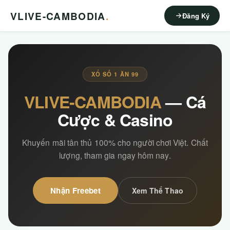
VLIVE-CAMBODIA
.
Đăng Ký
XỔ SỐ 1 ĂN 99
VLIVE-CAMBODIA
— Cá
Cược & Casino
Khuyến mãi tân thủ 100% cho người chơi Việt. Chất
lượng, tham gia ngay hôm nay.
Nhận Freebet
Xem Thể Thao