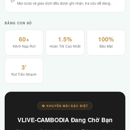
Mọi cược và giao dịch đều được ghi nhận, tra cứu dễ dàng.
BẰNG CON SỐ
60+
1.5%
100%
Kênh Nạp Rút
Hoàn Trả Cao Nhất
Bảo Mật
3'
Rút Tiền Nhanh
💎 KHUYẾN MÃI ĐẶC BIỆT
VLIVE-CAMBODIA Đang Chờ Bạn