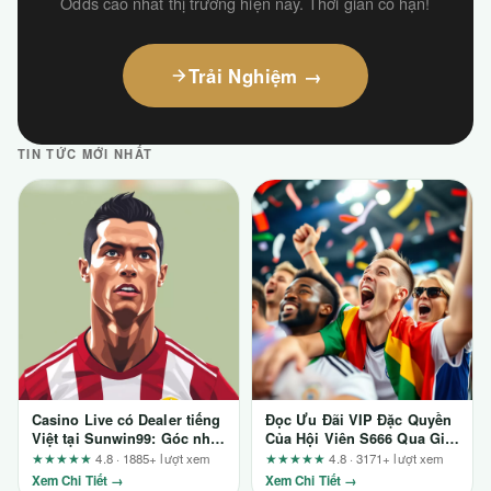
Odds cao nhất thị trường hiện nay. Thời gian có hạn!
Trải Nghiệm →
TIN TỨC MỚI NHẤT
Casino Live có Dealer tiếng
Đọc Ưu Đãi VIP Đặc Quyền
Việt tại Sunwin99: Góc nhìn
Của Hội Viên S666 Qua Giá
từ người làm trải nghiệm
Trị Thực Sau Doanh Thu
★★★★★
4.8 · 1885+ lượt xem
★★★★★
4.8 · 3171+ lượt xem
Xem Chi Tiết →
Xem Chi Tiết →