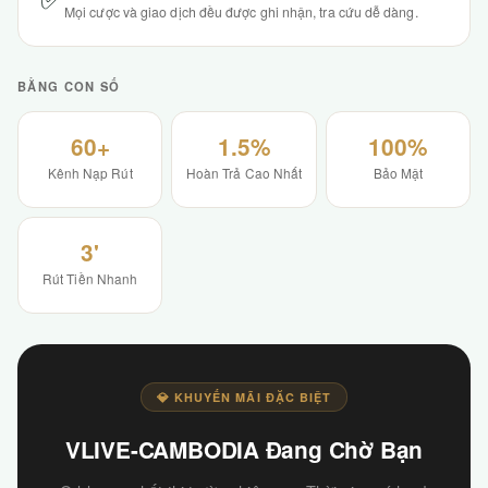
Mọi cược và giao dịch đều được ghi nhận, tra cứu dễ dàng.
BẰNG CON SỐ
60+
1.5%
100%
Kênh Nạp Rút
Hoàn Trả Cao Nhất
Bảo Mật
3'
Rút Tiền Nhanh
💎 KHUYẾN MÃI ĐẶC BIỆT
VLIVE-CAMBODIA Đang Chờ Bạn