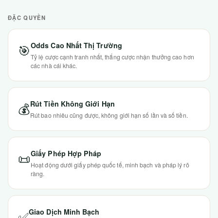
ĐẶC QUYỀN
Odds Cao Nhất Thị Trường
🎯
Tỷ lệ cược cạnh tranh nhất, thắng cược nhận thưởng cao hơn
các nhà cái khác.
Rút Tiền Không Giới Hạn
💰
Rút bao nhiêu cũng được, không giới hạn số lần và số tiền.
Giấy Phép Hợp Pháp
📜
Hoạt động dưới giấy phép quốc tế, minh bạch và pháp lý rõ
ràng.
Giao Dịch Minh Bạch
✅