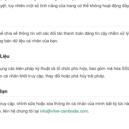
duyệt; tuy nhiên một số tính năng của trang có thể không hoạt động đầy
ể chia sẻ thông tin với các đối tác thanh toán đáng tin cậy nhằm xử lý
g bán dữ liệu cá nhân của bạn.
Liệu
dụng các biện pháp kỹ thuật và tổ chức phù hợp, bao gồm mã hóa SSL
in cá nhân khỏi truy cập, thay đổi hoặc phá hủy trái phép.
Bạn
ruy cập, chỉnh sửa hoặc xóa thông tin cá nhân của mình bất kỳ lúc n
 liên hệ chúng tôi tại
info@vlive-cambodia.com
.