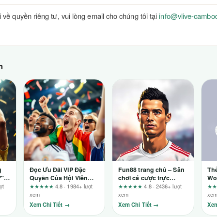
 về quyền riêng tư, vui lòng email cho chúng tôi tại
info@vlive-cambo
h
g
Đọc Ưu Đãi VIP Đặc
Fun88 trang chủ – Sân
Thể
ử"
Quyền Của Hội Viên
chơi cá cược trực
Wor
ỏ lỡ
S666 Qua Giá Trị Thực
tuyến có thực sự đáng
Nh
ợt
★★★★★
4.8 · 1984+ lượt
★★★★★
4.8 · 2436+ lượt
★
Sau Doanh Thu
trải nghiệm?
Tha
xem
xem
xe
Xem Chi Tiết →
Xem Chi Tiết →
Xem