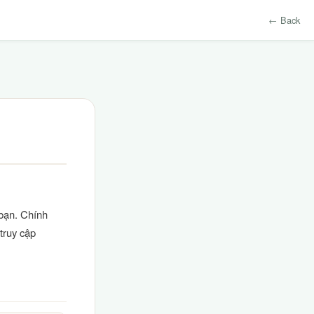
← Back
 bạn. Chính
 truy cập