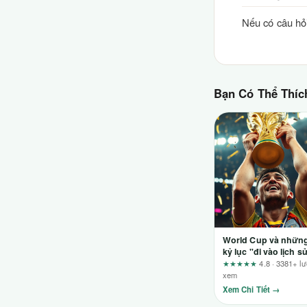
Nếu có câu hỏi
Bạn Có Thể Thíc
World Cup và nhữn
kỷ lục "đi vào lịch s
mà bạn không thể b
★★★★★
4.8 · 3381+ lư
xem
Xem Chi Tiết →