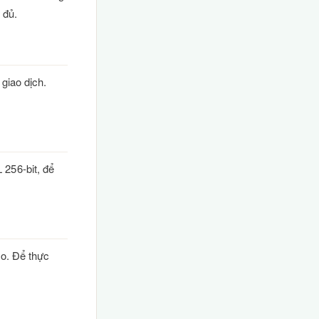
 đủ.
 giao dịch.
 256-bit, để
ào. Để thực