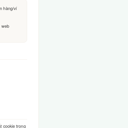
ân hàng/ví
ệt web
t cookie trong