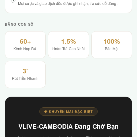
Mọi cược và giao dịch đều được ghi nhận, tra cứu dễ dàng.
BẰNG CON SỐ
60+
1.5%
100%
Kênh Nạp Rút
Hoàn Trả Cao Nhất
Bảo Mật
3'
Rút Tiền Nhanh
💎 KHUYẾN MÃI ĐẶC BIỆT
VLIVE-CAMBODIA Đang Chờ Bạn