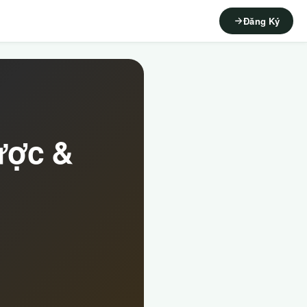
Đăng Ký
ược &