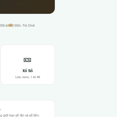
🎰
56-bit
1000+ Trò Chơi
🎫
Xổ Số
Loto, keno, 1 ăn 99
n
 giới hạn số lần và số tiền.