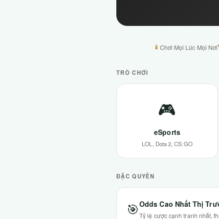
📱
Chơi Mọi Lúc Mọi Nơi
TRÒ CHƠI
🎮
eSports
LOL, Dota 2, CS:GO
ĐẶC QUYỀN
Odds Cao Nhất Thị Tr
🎯
Tỷ lệ cược cạnh tranh nhất, 