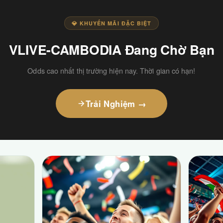
💎 KHUYẾN MÃI ĐẶC BIỆT
VLIVE-CAMBODIA Đang Chờ Bạn
Odds cao nhất thị trường hiện nay. Thời gian có hạn!
Trải Nghiệm →