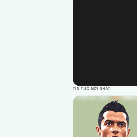
TIN TỨC MỚI NHẤT