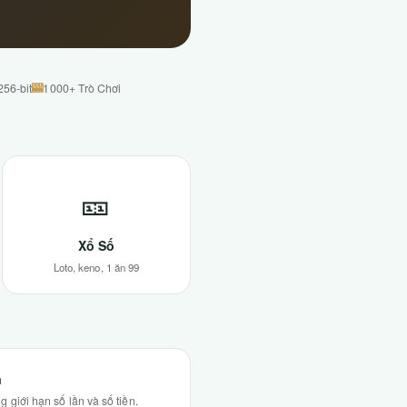
🎰
56-bit
1000+ Trò Chơi
🎫
Xổ Số
Loto, keno, 1 ăn 99
n
 giới hạn số lần và số tiền.