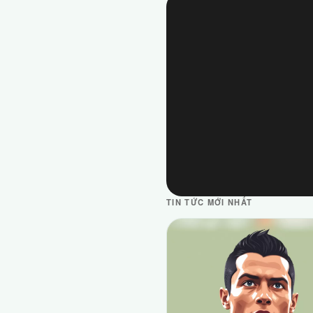
TIN TỨC MỚI NHẤT