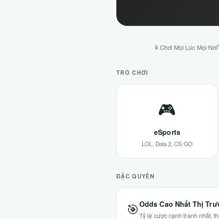
📱
Chơi Mọi Lúc Mọi Nơi
TRÒ CHƠI
🎮
eSports
LOL, Dota 2, CS:GO
ĐẶC QUYỀN
Odds Cao Nhất Thị Tr
🎯
Tỷ lệ cược cạnh tranh nhất, 