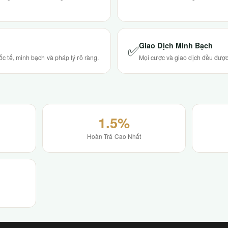
Giao Dịch Minh Bạch
✅
c tế, minh bạch và pháp lý rõ ràng.
Mọi cược và giao dịch đều được
1.5%
Hoàn Trả Cao Nhất