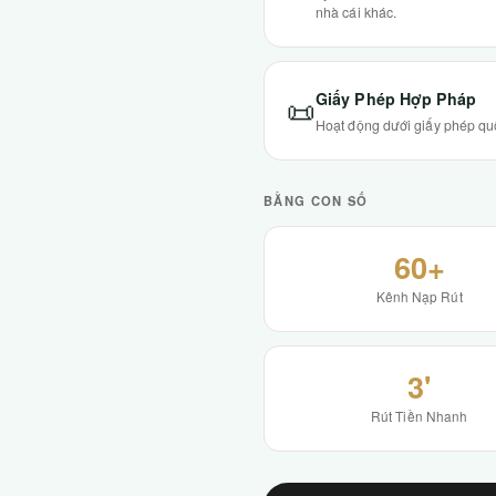
nhà cái khác.
Giấy Phép Hợp Pháp
📜
Hoạt động dưới giấy phép quố
BẰNG CON SỐ
60+
Kênh Nạp Rút
3'
Rút Tiền Nhanh