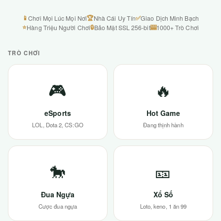
📱
🏆
✅
Chơi Mọi Lúc Mọi Nơi
Nhà Cái Uy Tín
Giao Dịch Minh Bạch
⭐
🔒
🎰
Hàng Triệu Người Chơi
Bảo Mật SSL 256-bit
1000+ Trò Chơi
TRÒ CHƠI
🎮
🔥
eSports
Hot Game
LOL, Dota 2, CS:GO
Đang thịnh hành
🐎
🎫
Đua Ngựa
Xổ Số
Cược đua ngựa
Loto, keno, 1 ăn 99