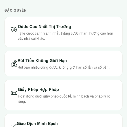
ĐẶC QUYỀN
Odds Cao Nhất Thị Trường
🎯
Tỷ lệ cược cạnh tranh nhất, thắng cược nhận thưởng cao hơn
các nhà cái khác.
Rút Tiền Không Giới Hạn
💰
Rút bao nhiêu cũng được, không giới hạn số lần và số tiền.
Giấy Phép Hợp Pháp
📜
Hoạt động dưới giấy phép quốc tế, minh bạch và pháp lý rõ
ràng.
Giao Dịch Minh Bạch
✅