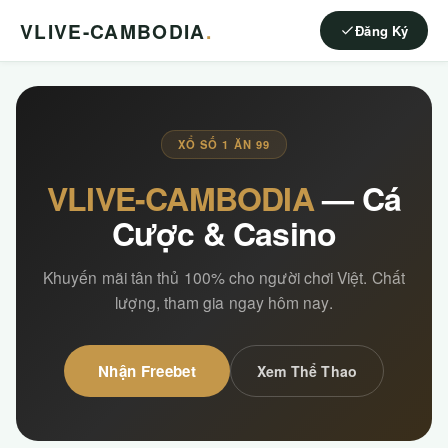
VLIVE-CAMBODIA
.
Đăng Ký
XỔ SỐ 1 ĂN 99
VLIVE-CAMBODIA
— Cá
Cược & Casino
Khuyến mãi tân thủ 100% cho người chơi Việt. Chất
lượng, tham gia ngay hôm nay.
Nhận Freebet
Xem Thể Thao