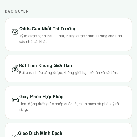
ĐẶC QUYỀN
Odds Cao Nhất Thị Trường
🎯
Tỷ lệ cược cạnh tranh nhất, thắng cược nhận thưởng cao hơn
các nhà cái khác.
Rút Tiền Không Giới Hạn
💰
Rút bao nhiêu cũng được, không giới hạn số lần và số tiền.
Giấy Phép Hợp Pháp
📜
Hoạt động dưới giấy phép quốc tế, minh bạch và pháp lý rõ
ràng.
Giao Dịch Minh Bạch
✅