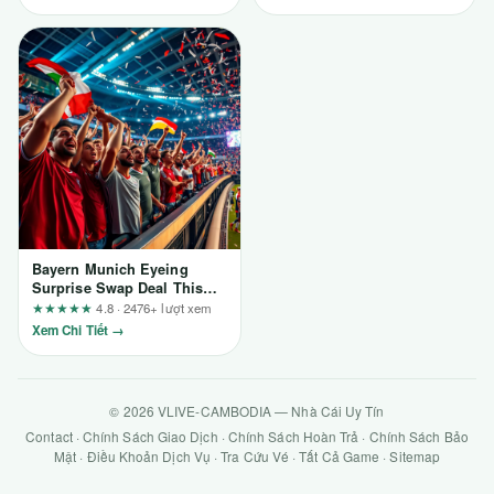
Bayern Munich Eyeing
Surprise Swap Deal This
Window – What the Reports
★★★★★
4.8 · 2476+ lượt xem
Actually Say
Xem Chi Tiết →
© 2026 VLIVE-CAMBODIA — Nhà Cái Uy Tín
Contact
·
Chính Sách Giao Dịch
·
Chính Sách Hoàn Trả
·
Chính Sách Bảo
Mật
·
Điều Khoản Dịch Vụ
·
Tra Cứu Vé
·
Tất Cả Game
·
Sitemap