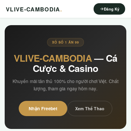
VLIVE-CAMBODIA
.
Đăng Ký
XỔ SỐ 1 ĂN 99
VLIVE-CAMBODIA
— Cá
Cược & Casino
Khuyến mãi tân thủ 100% cho người chơi Việt. Chất
lượng, tham gia ngay hôm nay.
Nhận Freebet
Xem Thể Thao