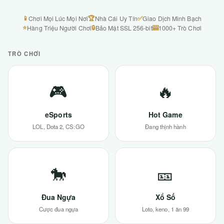
📱
🏆
✅
Chơi Mọi Lúc Mọi Nơi
Nhà Cái Uy Tín
Giao Dịch Minh Bạch
⭐
🔒
🎰
Hàng Triệu Người Chơi
Bảo Mật SSL 256-bit
1000+ Trò Chơi
TRÒ CHƠI
🎮
🔥
eSports
Hot Game
LOL, Dota 2, CS:GO
Đang thịnh hành
🐎
🎫
Đua Ngựa
Xổ Số
Cược đua ngựa
Loto, keno, 1 ăn 99