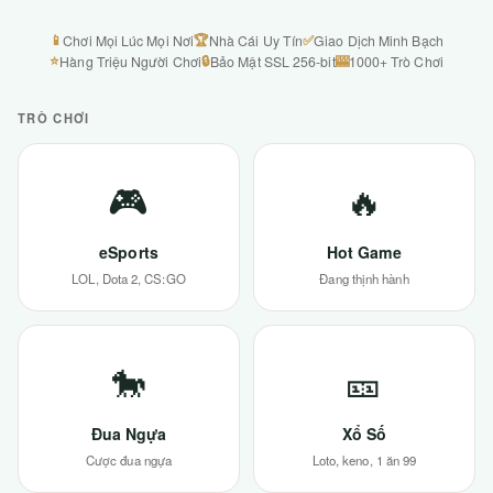
📱
🏆
✅
Chơi Mọi Lúc Mọi Nơi
Nhà Cái Uy Tín
Giao Dịch Minh Bạch
⭐
🔒
🎰
Hàng Triệu Người Chơi
Bảo Mật SSL 256-bit
1000+ Trò Chơi
TRÒ CHƠI
🎮
🔥
eSports
Hot Game
LOL, Dota 2, CS:GO
Đang thịnh hành
🐎
🎫
Đua Ngựa
Xổ Số
Cược đua ngựa
Loto, keno, 1 ăn 99