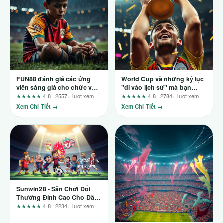
FUN88 đánh giá các ứng
World Cup và những kỷ lục
viên sáng giá cho chức vô
"đi vào lịch sử" mà bạn
địch
không thể bỏ lỡ
★★★★★
4.8 · 2557+ lượt xem
★★★★★
4.8 · 2784+ lượt xem
Xem Chi Tiết →
Xem Chi Tiết →
Sunwin28 - Sân Chơi Đổi
Thưởng Đỉnh Cao Cho Dân
Công Nghệ
★★★★★
4.8 · 2234+ lượt xem