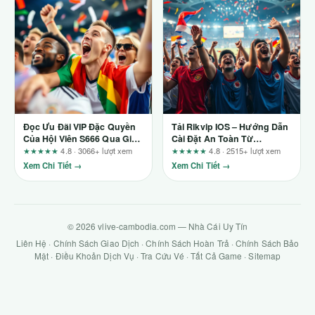
Đọc Ưu Đãi VIP Đặc Quyền
Tải Rikvip IOS – Hướng Dẫn
Của Hội Viên S666 Qua Giá
Cài Đặt An Toàn Từ
Trị Thực Sau Doanh Thu
Rikvip68
★★★★★
4.8 · 3066+ lượt xem
★★★★★
4.8 · 2515+ lượt xem
Xem Chi Tiết →
Xem Chi Tiết →
© 2026 vlive-cambodia.com — Nhà Cái Uy Tín
Liên Hệ
·
Chính Sách Giao Dịch
·
Chính Sách Hoàn Trả
·
Chính Sách Bảo
Mật
·
Điều Khoản Dịch Vụ
·
Tra Cứu Vé
·
Tất Cả Game
·
Sitemap