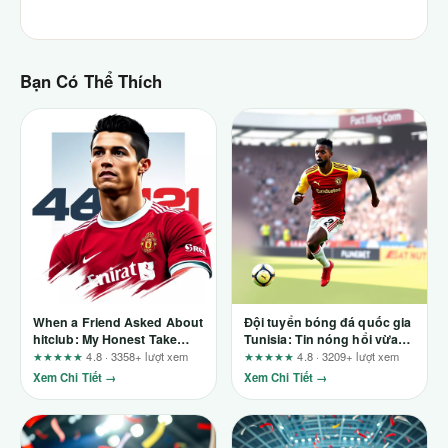
Bạn Có Thể Thích
When a Friend Asked About
Đội tuyển bóng đá quốc gia
hitclub: My Honest Take
Tunisia: Tin nóng hổi vừa
After Watching a Year of
cập nhật
★★★★★
4.8 · 3358+ lượt xem
★★★★★
4.8 · 3209+ lượt xem
Use
Xem Chi Tiết →
Xem Chi Tiết →