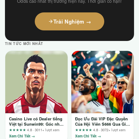
Odds cao nhất thị trường hiện nay. Thời gian có hạn!
Trải Nghiệm →
TIN TỨC MỚI NHẤT
Casino Live có Dealer tiếng
Đọc Ưu Đãi VIP Đặc Quyền
Việt tại Sunwin99: Góc nhìn
Của Hội Viên S666 Qua Giá
từ người làm trải nghiệm
Trị Thực Sau Doanh Thu
★★★★★
4.8 · 3011+ lượt xem
★★★★★
4.8 · 3072+ lượt xem
Xem Chi Tiết →
Xem Chi Tiết →