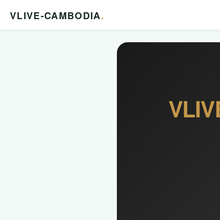
VLIVE-CAMBODIA
.
VLI