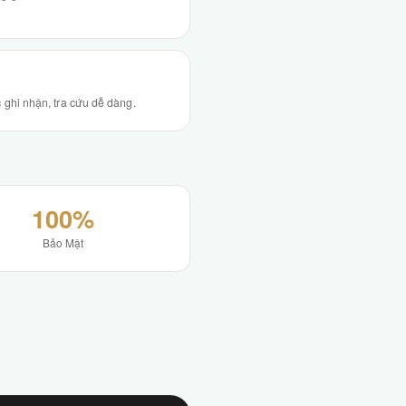
 ghi nhận, tra cứu dễ dàng.
100%
Bảo Mật