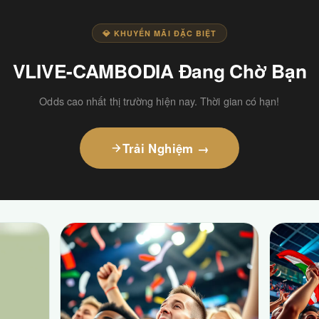
💎 KHUYẾN MÃI ĐẶC BIỆT
VLIVE-CAMBODIA Đang Chờ Bạn
Odds cao nhất thị trường hiện nay. Thời gian có hạn!
Trải Nghiệm →