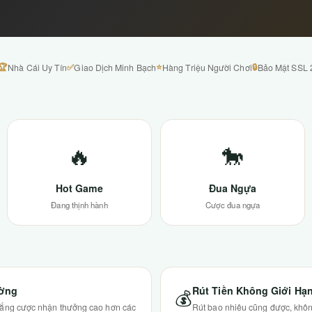
🏆
✅
⭐
🔒
Nhà Cái Uy Tín
Giao Dịch Minh Bạch
Hàng Triệu Người Chơi
Bảo Mật SSL 2
🔥
🐎
Hot Game
Đua Ngựa
Đang thịnh hành
Cược đua ngựa
ường
Rút Tiền Không Giới Hạ
💰
thắng cược nhận thưởng cao hơn các
Rút bao nhiêu cũng được, không