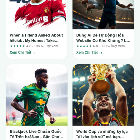
When a Friend Asked About
Dùng AI Để Tự Động Hóa
hitclub: My Honest Take
Website Có Khó Không? Lời
After Watching a Year of Use
Khuyên Từ Một Người Trong
★★★★★
4.8 · 1989+ lượt xem
★★★★★
4.8 · 3222+ lượt xem
Cuộc
Xem Chi Tiết →
Xem Chi Tiết →
Blackjack Live Chuẩn Quốc
World Cup và những kỷ lục
Tế Trên hz88.ac – Sân Chơi
"đi vào lịch sử" mà bạn