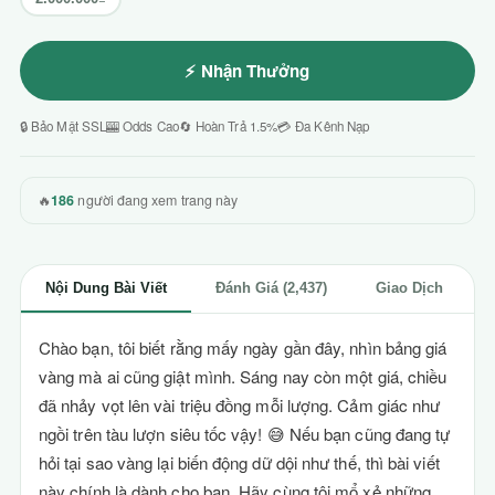
⚡ Nhận Thưởng
🔒 Bảo Mật SSL
🎰 Odds Cao
🔄 Hoàn Trả 1.5%
💳 Đa Kênh Nạp
🔥
186
người đang xem trang này
Nội Dung Bài Viết
Đánh Giá (2,437)
Giao Dịch
Chào bạn, tôi biết rằng mấy ngày gần đây, nhìn bảng giá
vàng mà ai cũng giật mình. Sáng nay còn một giá, chiều
đã nhảy vọt lên vài triệu đồng mỗi lượng. Cảm giác như
ngồi trên tàu lượn siêu tốc vậy! 😅 Nếu bạn cũng đang tự
hỏi tại sao vàng lại biến động dữ dội như thế, thì bài viết
này chính là dành cho bạn. Hãy cùng tôi mổ xẻ những