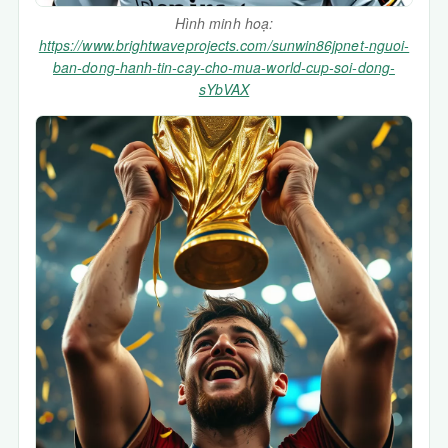
Hình minh hoạ:
https://www.brightwaveprojects.com/sunwin86jpnet-nguoi-
ban-dong-hanh-tin-cay-cho-mua-world-cup-soi-dong-
sYbVAX