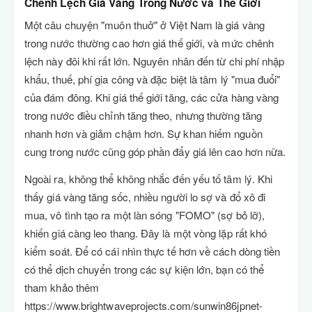
Chênh Lệch Giá Vàng Trong Nước và Thế Giới
Một câu chuyện "muôn thuở" ở Việt Nam là giá vàng
trong nước thường cao hơn giá thế giới, và mức chênh
lệch này đôi khi rất lớn. Nguyên nhân đến từ chi phí nhập
khẩu, thuế, phí gia công và đặc biệt là tâm lý "mua đuổi"
của đám đông. Khi giá thế giới tăng, các cửa hàng vàng
trong nước điều chỉnh tăng theo, nhưng thường tăng
nhanh hơn và giảm chậm hơn. Sự khan hiếm nguồn
cung trong nước cũng góp phần đẩy giá lên cao hơn nữa.
Ngoài ra, không thể không nhắc đến yếu tố tâm lý. Khi
thấy giá vàng tăng sốc, nhiều người lo sợ và đổ xô đi
mua, vô tình tạo ra một làn sóng "FOMO" (sợ bỏ lỡ),
khiến giá càng leo thang. Đây là một vòng lặp rất khó
kiểm soát. Để có cái nhìn thực tế hơn về cách dòng tiền
có thể dịch chuyển trong các sự kiện lớn, bạn có thể
tham khảo thêm
https://www.brightwaveprojects.com/sunwin86jpnet-