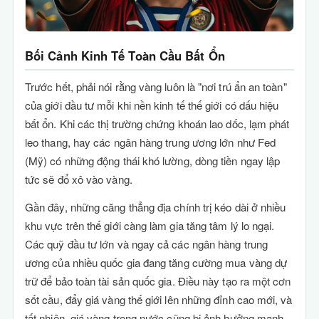
Bối Cảnh Kinh Tế Toàn Cầu Bất Ổn
Trước hết, phải nói rằng vàng luôn là "nơi trú ẩn an toàn"
của giới đầu tư mỗi khi nền kinh tế thế giới có dấu hiệu
bất ổn. Khi các thị trường chứng khoán lao dốc, lạm phát
leo thang, hay các ngân hàng trung ương lớn như Fed
(Mỹ) có những động thái khó lường, dòng tiền ngay lập
tức sẽ đổ xô vào vàng.
Gần đây, những căng thẳng địa chính trị kéo dài ở nhiều
khu vực trên thế giới càng làm gia tăng tâm lý lo ngại.
Các quỹ đầu tư lớn và ngay cả các ngân hàng trung
ương của nhiều quốc gia đang tăng cường mua vàng dự
trữ để bảo toàn tài sản quốc gia. Điều này tạo ra một cơn
sốt cầu, đẩy giá vàng thế giới lên những đỉnh cao mới, và
tất nhiên, giá vàng trong nước cũng bị ảnh hưởng mạnh