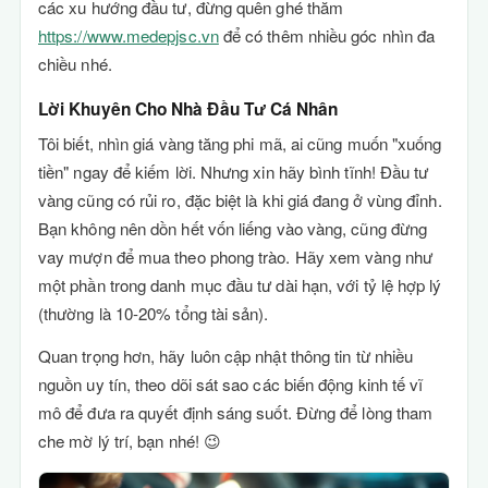
các xu hướng đầu tư, đừng quên ghé thăm
https://www.medepjsc.vn
để có thêm nhiều góc nhìn đa
chiều nhé.
Lời Khuyên Cho Nhà Đầu Tư Cá Nhân
Tôi biết, nhìn giá vàng tăng phi mã, ai cũng muốn "xuống
tiền" ngay để kiếm lời. Nhưng xin hãy bình tĩnh! Đầu tư
vàng cũng có rủi ro, đặc biệt là khi giá đang ở vùng đỉnh.
Bạn không nên dồn hết vốn liếng vào vàng, cũng đừng
vay mượn để mua theo phong trào. Hãy xem vàng như
một phần trong danh mục đầu tư dài hạn, với tỷ lệ hợp lý
(thường là 10-20% tổng tài sản).
Quan trọng hơn, hãy luôn cập nhật thông tin từ nhiều
nguồn uy tín, theo dõi sát sao các biến động kinh tế vĩ
mô để đưa ra quyết định sáng suốt. Đừng để lòng tham
che mờ lý trí, bạn nhé! 😉