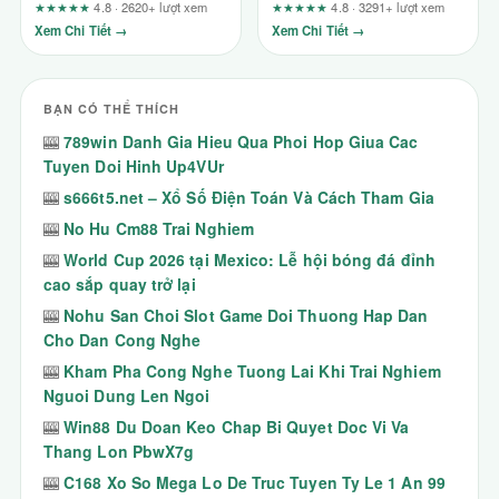
Xanh Chín Cho Dân Cược
không thể bỏ lỡ
★★★★★
4.8 · 2620+ lượt xem
★★★★★
4.8 · 3291+ lượt xem
Xem Chi Tiết →
Xem Chi Tiết →
BẠN CÓ THỂ THÍCH
🎰
789win Danh Gia Hieu Qua Phoi Hop Giua Cac
Tuyen Doi Hinh Up4VUr
🎰
s666t5.net – Xổ Số Điện Toán Và Cách Tham Gia
🎰
No Hu Cm88 Trai Nghiem
🎰
World Cup 2026 tại Mexico: Lễ hội bóng đá đỉnh
cao sắp quay trở lại
🎰
Nohu San Choi Slot Game Doi Thuong Hap Dan
Cho Dan Cong Nghe
🎰
Kham Pha Cong Nghe Tuong Lai Khi Trai Nghiem
Nguoi Dung Len Ngoi
🎰
Win88 Du Doan Keo Chap Bi Quyet Doc Vi Va
Thang Lon PbwX7g
🎰
C168 Xo So Mega Lo De Truc Tuyen Ty Le 1 An 99