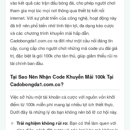
vào kết quả các trận đấu bóng đá, cho phép người chơi
tham gia mọi lúc mọi nơi thông qua thiết bị kết nối
internet. Với sự phát triển của công nghệ, hoạt động này
đã trở nên phổ biến nhờ tính tiện lợi, đa dạng kèo cược
và các chương trình khuyến mãi hấp dẫn.
Cadobongda1.com.co ra đời như một cầu nối đáng tin
cậy, cung cấp cho người chơi những mã code ưu đãi giá
trị, đặc biệt là gói 100k cho tân thủ, giúp giảm thiểu rủi ro
tài chính ban đầu.
Tại Sao Nên Nhận Code Khuyến Mãi 100k Tại
Cadobongda1.com.co?
Việc sở hữu một tài khoản cá cược với nguồn vốn khởi
điểm từ 100k miễn phí mang lại nhiều lợi ích thiết thực.
Dưới đây là những lý do bạn không nên bỏ lỡ cơ hội này.
Trải nghiệm không rủi ro:
Bạn có thể làm quen với
giao diện, cách đặt cược và các loại kèo mà không lo