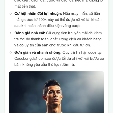
mất tiền thật.
Cơ hội nhân đôi lợi nhuận:
Nếu may mắn, số tiền
thắng cược từ 100k này có thể được rút về tài khoản
sau khi hoàn thành điều kiện vòng cược.
Đánh giá nhà cái:
Sử dụng tiền khuyến mãi để kiểm
tra tốc độ thanh toán, chất lượng dịch vụ khách hàng
và độ uy tín của sân chơi trước khi đầu tư lớn.
Đơn giản và nhanh chóng:
Quy trình nhận code tại
Cadobongda1.com.co được tối ưu chỉ với vài bước cơ
bản, không yêu cầu thủ tục rườm rà.