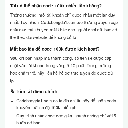
Tôi có thể nhận code 100k nhiều lần không?
Thông thường, mỗi tài khoản chỉ được nhận một lần duy
nhất. Tuy nhiên, Cadobongda1.com.co thường xuyên cập
nhật các mã khuyến mãi khác cho người chơi cũ, bạn có
thể theo dõi website để không bỏ lỡ.
Mất bao lâu để code 100k được kích hoạt?
Sau khi bạn nhập mã thành công, số tiền sẽ được cập
nhật vào tài khoản trong vòng 5-10 phút. Trong trường
hợp chậm trễ, hãy liên hệ hỗ trợ trực tuyến để được xử
lý.
📝 Tóm tắt điểm chính
Cadobongda1.com.co là địa chỉ tin cậy để nhận code
khuyến mãi cá độ 100k miễn phí.
Quy trình nhận code đơn giản, nhanh chóng chỉ với 5
bước cơ bản.