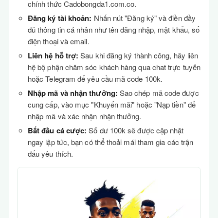
chính thức Cadobongda1.com.co.
Đăng ký tài khoản:
Nhấn nút "Đăng ký" và điền đầy
đủ thông tin cá nhân như tên đăng nhập, mật khẩu, số
điện thoại và email.
Liên hệ hỗ trợ:
Sau khi đăng ký thành công, hãy liên
hệ bộ phận chăm sóc khách hàng qua chat trực tuyến
hoặc Telegram để yêu cầu mã code 100k.
Nhập mã và nhận thưởng:
Sao chép mã code được
cung cấp, vào mục "Khuyến mãi" hoặc "Nạp tiền" để
nhập mã và xác nhận nhận thưởng.
Bắt đầu cá cược:
Số dư 100k sẽ được cập nhật
ngay lập tức, bạn có thể thoải mái tham gia các trận
đấu yêu thích.