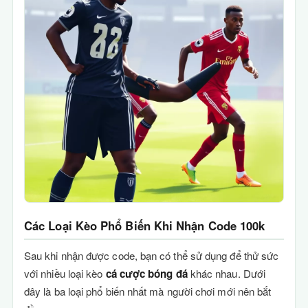
Các Loại Kèo Phổ Biến Khi Nhận Code 100k
Sau khi nhận được code, bạn có thể sử dụng để thử sức
với nhiều loại kèo
cá cược bóng đá
khác nhau. Dưới
đây là ba loại phổ biến nhất mà người chơi mới nên bắt