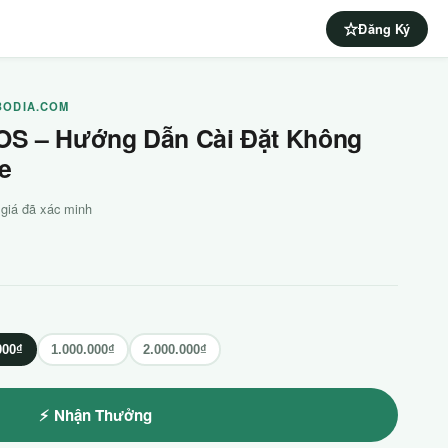
Đăng Ký
MBODIA.COM
 iOS – Hướng Dẫn Cài Đặt Không
te
 giá đã xác minh
000₫
1.000.000₫
2.000.000₫
⚡ Nhận Thưởng