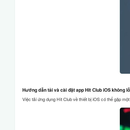
Hướng dẫn tải và cài đặt app Hit Club iOS không lỗ
Việc tải ứng dụng Hit Club về thiết bị iOS có thể gặp mộ