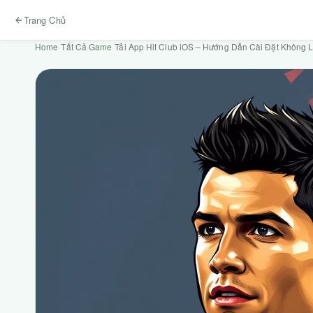
Trang Chủ
Home
›
Tất Cả Game
›
Tải App Hit Club iOS – Hướng Dẫn Cài Đặt Không L