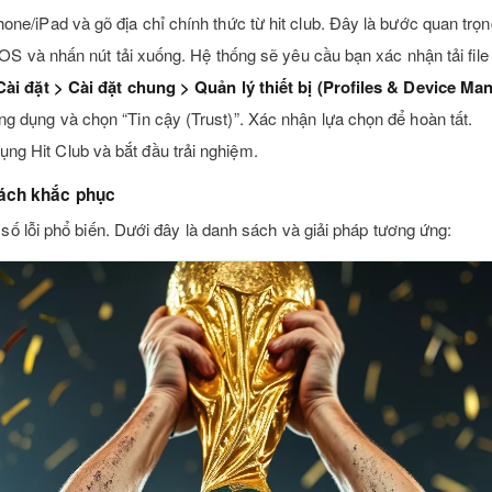
hone/iPad và gõ địa chỉ chính thức từ hit club. Đây là bước quan trọn
OS và nhấn nút tải xuống. Hệ thống sẽ yêu cầu bạn xác nhận tải file 
Cài đặt > Cài đặt chung > Quản lý thiết bị (Profiles & Device M
ng dụng và chọn “Tin cậy (Trust)”. Xác nhận lựa chọn để hoàn tất.
ng Hit Club và bắt đầu trải nghiệm.
cách khắc phục
 số lỗi phổ biến. Dưới đây là danh sách và giải pháp tương ứng: