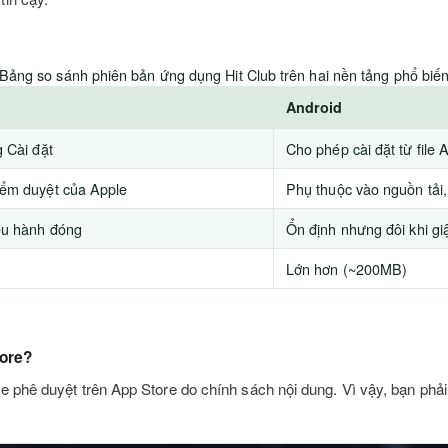
Bảng so sánh phiên bản ứng dụng Hit Club trên hai nền tảng phổ biế
Android
 Cài đặt
Cho phép cài đặt từ file 
iểm duyệt của Apple
Phụ thuộc vào nguồn tải, d
ều hành đóng
Ổn định nhưng đôi khi giật
Lớn hơn (~200MB)
tore?
le phê duyệt trên App Store do chính sách nội dung. Vì vậy, bạn phải 