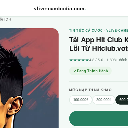
vlive-cambodia.com
.
ỗi Từ H
TIN TỨC CÁ CƯỢC · VLIVE-CA
Tải App Hit Club
Lỗi Từ Hitclub.vo
★★★★★
4.8 / 5.0 · 1,898+ đánh
Đang Thịnh Hành
MỨC NẠP THAM KHẢO
100.000₫
200.000₫
500.