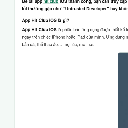
Để tải app
hit club
iOS thành công, bạn cần truy cập 
lỗi thường gặp như “Untrusted Developer” hay khôn
App Hit Club iOS là gì?
App Hit Club iOS
là phiên bản ứng dụng được thiết kế t
ngay trên chiếc iPhone hoặc iPad của mình. Ứng dụng nà
bắn cá, thể thao ảo… mọi lúc, mọi nơi.