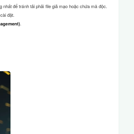
g nhất để tránh tải phải file giả mạo hoặc chứa mã độc.
cài đặt.
anagement)
.