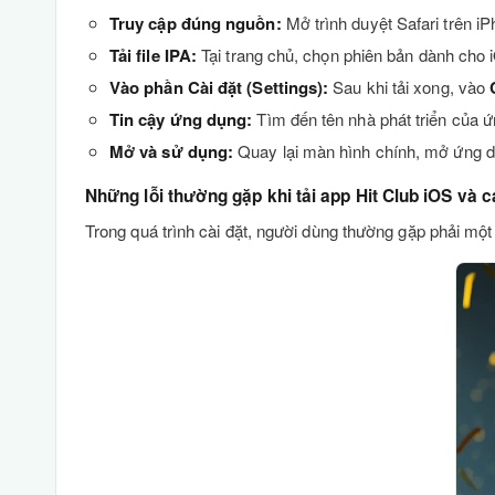
Truy cập đúng nguồn:
Mở trình duyệt Safari trên iP
Tải file IPA:
Tại trang chủ, chọn phiên bản dành cho i
Vào phần Cài đặt (Settings):
Sau khi tải xong, vào
Tin cậy ứng dụng:
Tìm đến tên nhà phát triển của ứ
Mở và sử dụng:
Quay lại màn hình chính, mở ứng dụ
Những lỗi thường gặp khi tải app Hit Club iOS và 
Trong quá trình cài đặt, người dùng thường gặp phải một