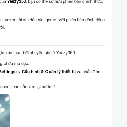
 qua
Yeezy350
, bạn có thể sở hữu phiên bản chính thức,
ên, poker, tài xỉu đến slot game. Với phiên bản dành riêng
ội.
ược xác thực bởi chuyên gia từ Yeezy350:
ng chứa mã độc.
Settings) > Cấu hình & Quản lý thiết bị
và nhấn
Tin
oper", bạn cần làm lại bước 2.