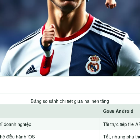
Bảng so sánh chi tiết giữa hai nền tảng
Go88 Android
hỉ doanh nghiệp
Tải trực tiếp file 
 hệ điều hành iOS
Tốt, nhưng phụ t