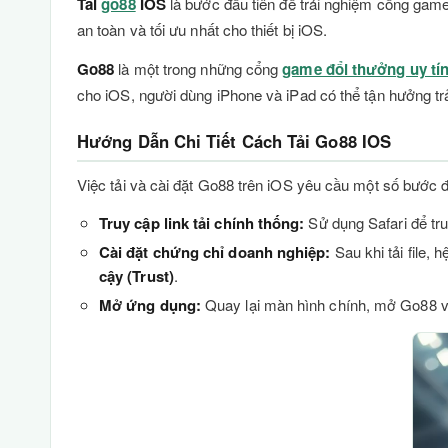
Tải
go88
IOS
là bước đầu tiên để trải nghiệm cổng game
an toàn và tối ưu nhất cho thiết bị iOS.
Go88
là một trong những cổng
game đổi thưởng uy tí
cho iOS, người dùng iPhone và iPad có thể tận hưởng trả
Hướng Dẫn Chi Tiết Cách Tải Go88 IOS
Việc tải và cài đặt Go88 trên iOS yêu cầu một số bước 
Truy cập link tải chính thống:
Sử dụng Safari để tr
Cài đặt chứng chỉ doanh nghiệp:
Sau khi tải file, 
cậy (Trust)
.
Mở ứng dụng:
Quay lại màn hình chính, mở Go88 và 