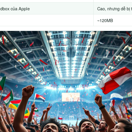
ndbox của Apple
Cao, nhưng dễ bị t
~120MB