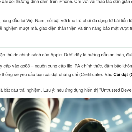
 bài đổi thưởng đình đám trên iPhone. Chỉ với vài thao tác đơn giản
n
hàng đầu tại Việt Nam, nổi bật với kho trò chơi đa dạng từ bài tiến l
i nghiệm mượt mà, giao diện thân thiện và tính năng bảo mật vượt tr
đặc thù do chính sách của Apple. Dưới đây là hướng dẫn an toàn, đ
uy cập vào go88 – nguồn cung cấp file IPA chính thức, đảm bảo khô
hệ thống sẽ yêu cầu bạn cài đặt chứng chỉ (Certificate). Vào
Cài đặt (
bắt đầu trải nghiệm. Lưu ý: nếu ứng dụng hiển thị "Untrusted Devel