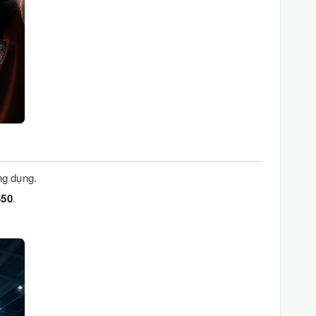
ng dụng.
350
.