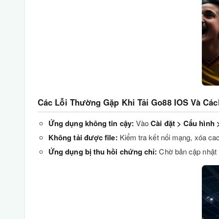
Các Lỗi Thường Gặp Khi Tải Go88 IOS Và Cá
Ứng dụng không tin cậy:
Vào
Cài đặt > Cấu hình >
Không tải được file:
Kiểm tra kết nối mạng, xóa cac
Ứng dụng bị thu hồi chứng chỉ:
Chờ bản cập nhật mớ