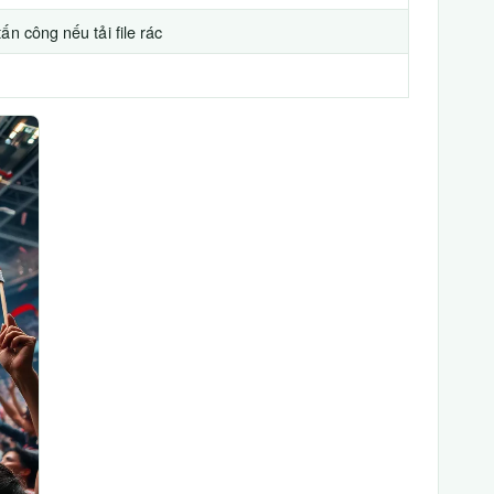
ấn công nếu tải file rác