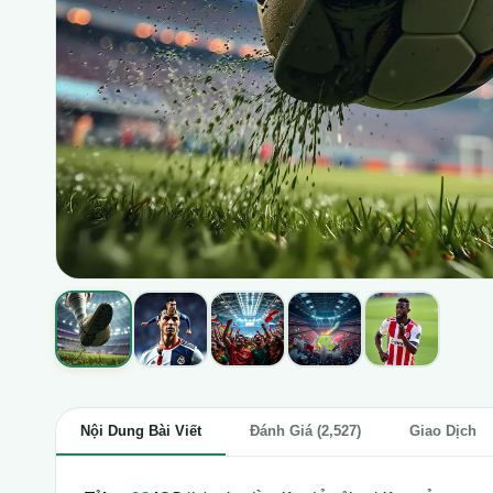
Nội Dung Bài Viết
Đánh Giá (2,527)
Giao Dịch