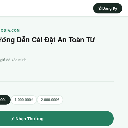
Đăng Ký
MBODIA.COM
ướng Dẫn Cài Đặt An Toàn Từ
 giá đã xác minh
000₫
1.000.000₫
2.000.000₫
⚡ Nhận Thưởng