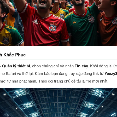
ch Khắc Phục
 Quản lý thiết bị
, chọn chứng chỉ và nhấn
Tin cậy
. Khởi động lại ứ
he Safari và thử lại. Đảm bảo bạn đang truy cập đúng link từ
Yeezy
i từ nhà phát hành. Theo dõi trang chủ để tải lại file mới nhất.